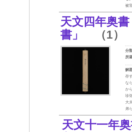
被
天文四年奥書
書」
（1）
分
所
解
存
な
か
珍
大
弟
天文十一年奥