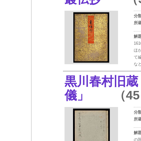
分
所
解
1
ほ
て
な
黒川春村旧蔵
儀」
（45
分
所
解
の