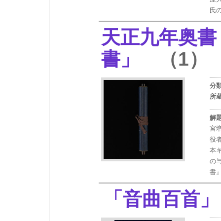
氏
天正九年奥書
書」
（1）
分
所
解
宮
役
本
の
書
「音曲百首」