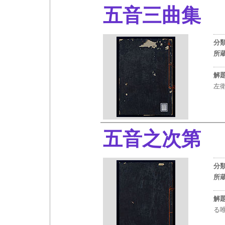
五音三曲集
分
所
解
左
五音之次第
分
所
解
る