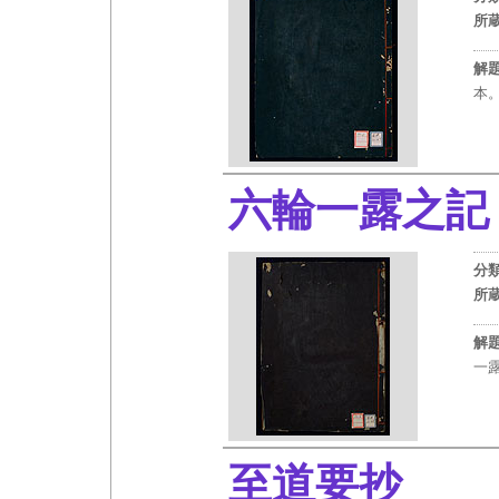
所
解
本
六輪一露之
分
所
解
一
至道要抄
（