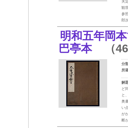
夫
観
参
郎
明和五年岡本
巴亭本
（46
分
所
解
ど
と
奥
い
が
断