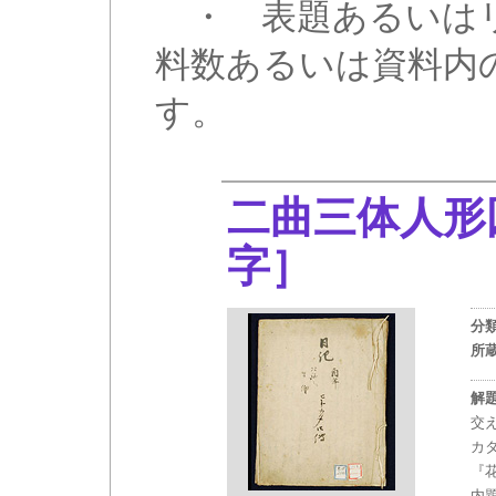
・ 表題あるいはリ
料数あるいは資料内
す。
二曲三体人
字］
分
所
解
交
カ
『
内