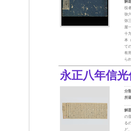
解
役
弥
弥
屋
十
本
て
有
ら
永正八年信光
分
所
解
の
る
ど