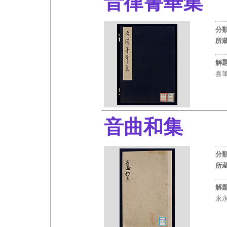
音律箐華集
分
所
解
喜
音曲和集
（
分
所
解
永