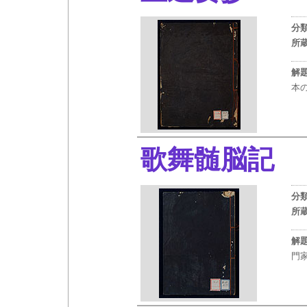
分
所
解
本
歌舞髄脳記
分
所
解
門