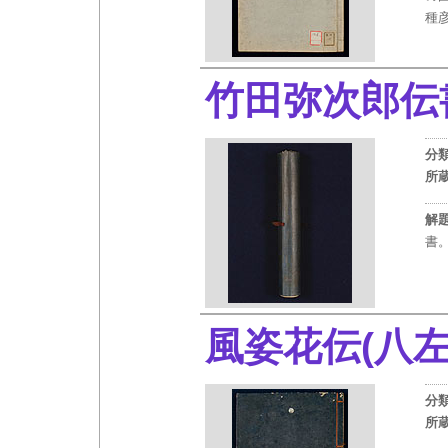
種
竹田弥次郎
分
所
解
書
風姿花伝(八
分
所