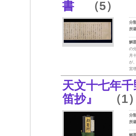
書
（5）
分
所
解
の
月
が
宮
天文十七年千
笛抄』
（1
分
所
解