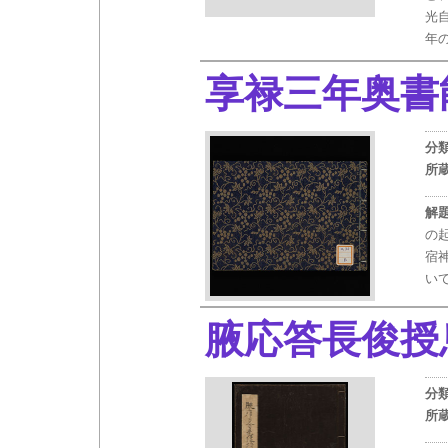
光
年
享禄三年奥書
分
所
解
の
宿
い
腋応答長俊授
分
所