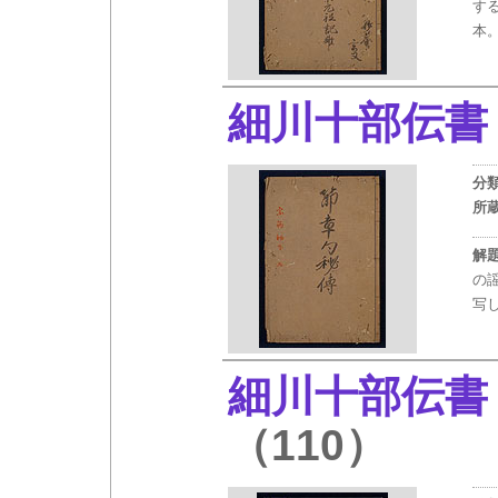
す
本
細川十部伝書
分
所
解
の
写
細川十部伝書
（110）