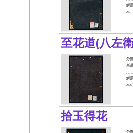
解
本
至花道(八左
分
所
解
本
拾玉得花
（
分