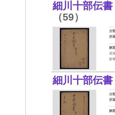
細川十部伝書
（59）
分
所
解
居
妙
細川十部伝書
分
所
解