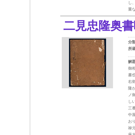
し
重
二見忠隆奥書
分
所
解
御
書
右
隆
ノ
し
三
中
お
禄
座