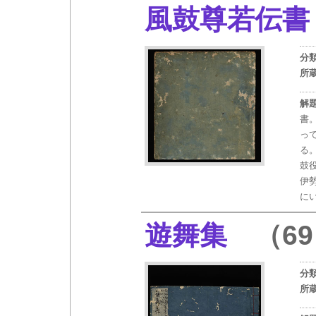
風鼓尊若伝書
分
所
解
書
っ
る
鼓
伊
に
遊舞集
（69
分
所