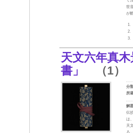
て
世
が
天文六年真木
書」
（1）
分
所
解
伝
は
天
る