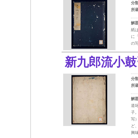
分
所
解
紙
に
の
新九郎流小鼓
分
所
解
道
子
写
ど
興