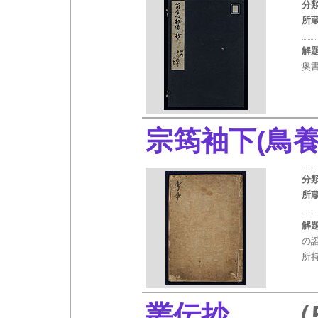
分
所
解
奥
宗筠袖下(鳥
分
所
解
の
所持
叢伝抄
（5