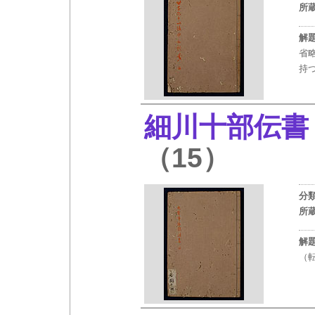
所
解
省
持
細川十部伝書
（15）
分
所
解
（