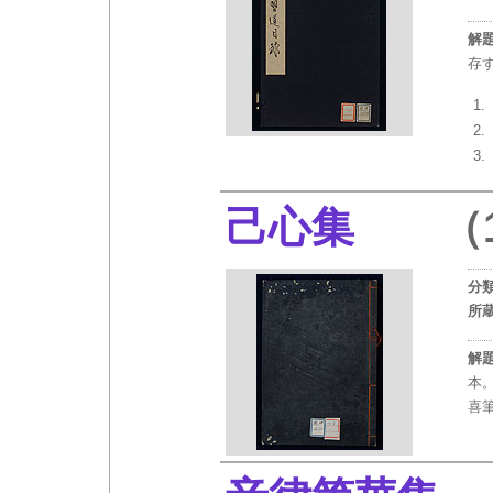
解
存
己心集
（1
分
所
解
本
喜