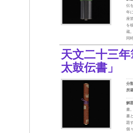
伝
年
座
を
蔵
同
天文二十三年
太鼓伝書」
（
分
所
解
書
書
題
個