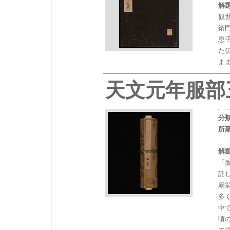
解
観
衛
息
た
ま
天文元年服部
分
所
解
「
託
扇
多
中
頃