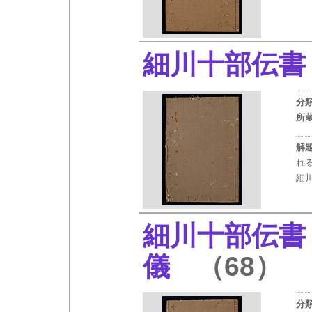
細川十部伝書 
分
所
解
れ
細
細川十部伝書
儀
（68）
分