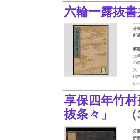
六輪一露抜書
分
所
解
元
の
父
稽
い
享保四年竹村
抜条々」
（3
分
所