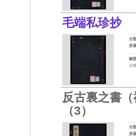
毛端私珍抄
分
所
解
る
反古裏之書
（3）
分
所