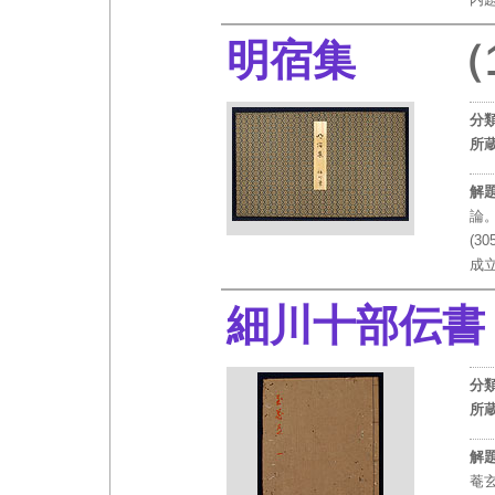
明宿集
（1
分
所
解
論
(3
成
細川十部伝書
分
所
解
菴